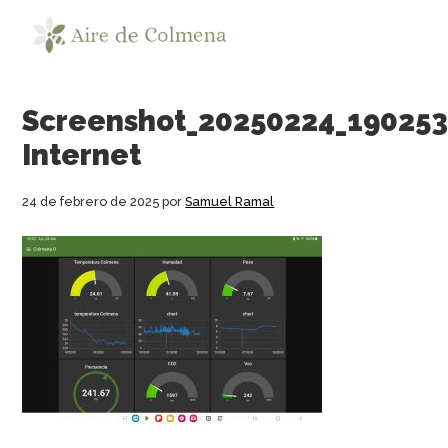
Saltar
Saltar
Saltar
a
al
a
la
contenido
la
navegación
principal
barra
principal
lateral
Screenshot_20250224_19025
principal
Internet
24 de febrero de 2025
por
Samuel Ramal