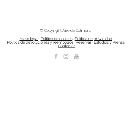
© Copyright Aire de Colmena
·
Aviso legal
Política de cookies
Política de privacidad
Política de devoluciones y reembolsos
Reservar
Estudios y Prensa
Contactar